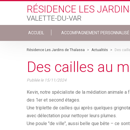
Skip to main content
RÉSIDENCE LES JARDIN
VALETTE-DU-VAR
ACCUEIL
ACCOMPAGNEMENT PERSONNALISÉ
Résidence Les Jardins de Thalassa
>
Actualités
>
Des cail
Des cailles au 
Publiée le
15/11/2024
Kevin, notre spécialiste de la médiation animale a f
des 1er et second étages.
Une triplette de cailles qui après quelques grignotag
avec délectation pour nettoyer leurs plumes.
Une poule "de ville", aussi belle que bête – ce sont