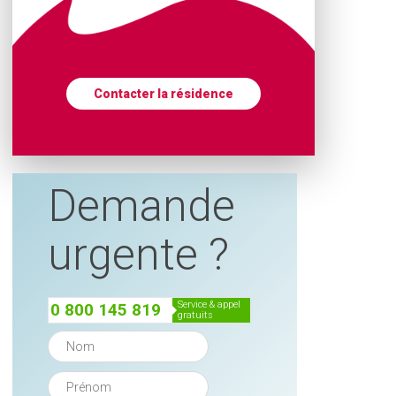
Contacter la résidence
Demande
urgente ?
service & appel
0 800 145 819
gratuits