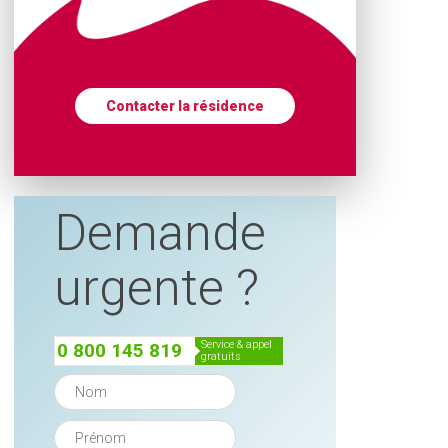
Contacter la résidence
Demande
urgente ?
service & appel
0 800 145 819
gratuits