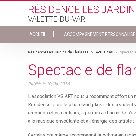
Skip to main content
RÉSIDENCE LES JARDIN
VALETTE-DU-VAR
ACCUEIL
ACCOMPAGNEMENT PERSONNALISÉ
Résidence Les Jardins de Thalassa
>
Actualités
>
Spectacl
Spectacle de fl
Publiée le
10/04/2026
L’association VS ART nous a récemment offert un 
Résidence, pour le plus grand plaisir des résidents
émotions et en couleurs, a permis à chacun de s’év
à la musique envoûtante et à l’énergie des artistes.
Certains ont même accompagné le rythme en tapant