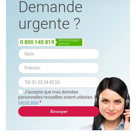
Demande
urgente ?
service & appel
0 800 145 819
gratuits
J'accepte que mes données
personnelles recueillies soient utilisées.
En
savoir plus
*