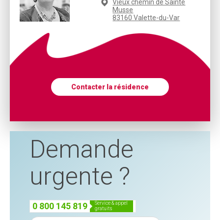
Vieux chemin de Sainte
Musse
83160 Valette-du-Var
Contacter la résidence
Demande
urgente ?
service & appel
0 800 145 819
gratuits