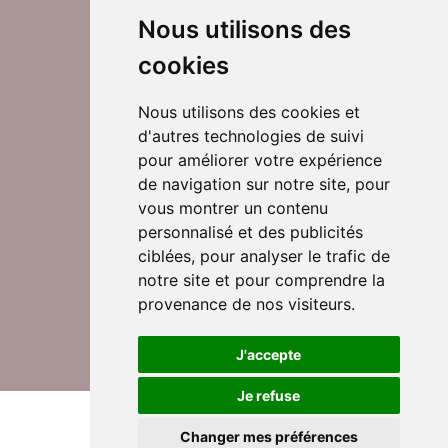
Nous utilisons des
cookies
Nous utilisons des cookies et
d'autres technologies de suivi
Suivez-nous sur Twitter
pour améliorer votre expérience
de navigation sur notre site, pour
vous montrer un contenu
personnalisé et des publicités
Rejoignez nos équipes
ciblées, pour analyser le trafic de
notre site et pour comprendre la
provenance de nos visiteurs.
Nous contacter
J'accepte
Je refuse
© DomusVi 2026
Mentions légales
Changer mes préférences